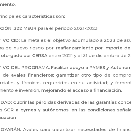
miento
.
rincipales
características
son:
CIÓN:
322 MEUR
para el periodo 2021-2023
IVO CID:
La meta es el objetivo acumulado a 2023 de as
a de nuevo riesgo por
reafianzamiento por importe de
 otorgado por CERSA
entre 2021 y el 31 de diciembre de 
IVO DEL PROGRAMA: Facilitar apoyo a PYMES y Autóno
 de avales financieros;
garantizar otro tipo de compr
ciales y técnicos requeridos en su actividad; y fomen
iento e inversión,
mejorando el acceso a financiación.
IDAD: Cubrir las pérdidas derivadas de las garantías conc
as SGR a pymes y autónomos, en las condiciones señal
nuación
POYARÁN:
Avales para garantizar necesidades de financi