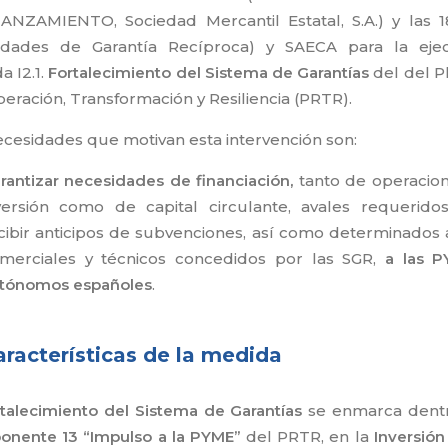
ANZAMIENTO, Sociedad Mercantil Estatal, S.A.) y las 
edades de Garantía Recíproca) y SAECA para la eje
a I2.1.
Fortalecimiento del Sistema de Garantías
del del P
eración, Transformación y Resiliencia (PRTR).
ecesidades que motivan esta intervención son:
rantizar necesidades de financiación,
tanto de operacio
versión como de capital circulante, avales requerido
cibir anticipos de subvenciones, así como determinados 
merciales y técnicos concedidos por las SGR,
a las P
tónomos españoles
.
aracterísticas de la medida
talecimiento del Sistema de Garantías
se enmarca dent
nente 13 “Impulso a la PYME”
del PRTR, en la
Inversión