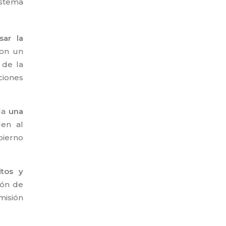
stema
sar la
con un
 de la
ciones
ula
una
en al
bierno
itos y
ción de
misión