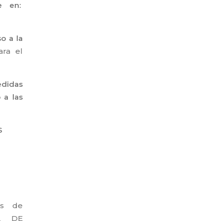
e en:
o a la
ara el
edidas
 a las
S
os de
A DE