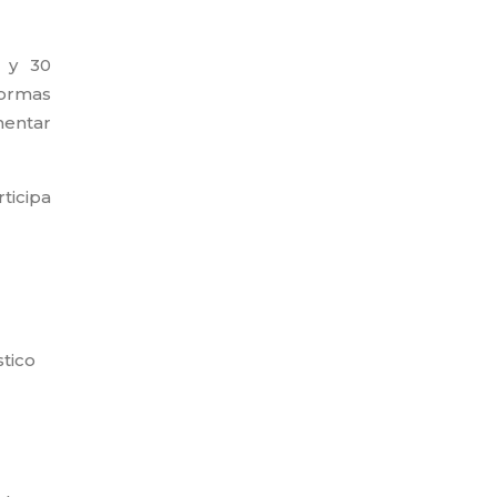
a y 30
formas
mentar
ticipa
stico