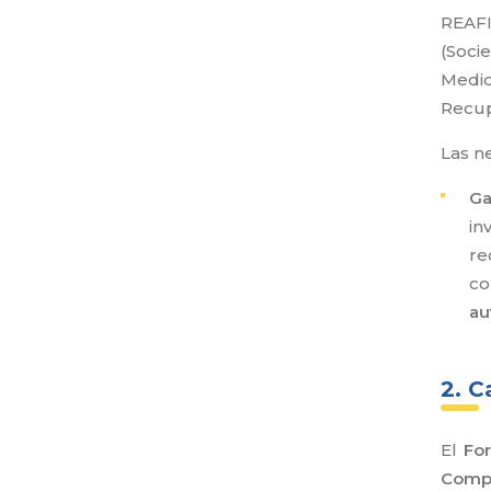
REAFI
(Soci
Medid
Recup
Las n
Ga
in
re
co
au
2. C
El
For
Compo