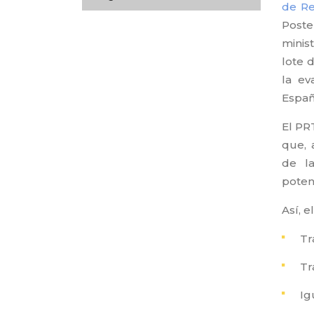
de Re
Poste
minis
lote 
la ev
Españ
El PR
que, 
de la
poten
Así, 
Tr
Tr
Ig