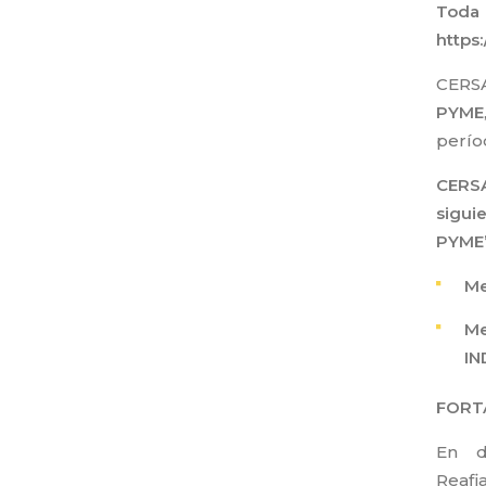
Toda
https
CERS
PYME
perío
CERSA
sigui
PYME
Me
Me
IN
FORT
En d
Reaf