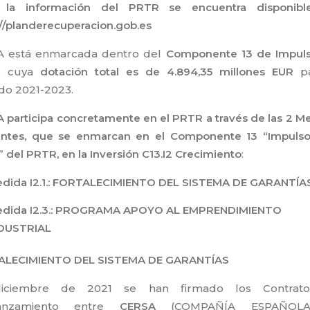
 la información del PRTR se encuentra disponibl
://planderecuperacion.gob.es
A está enmarcada dentro del
Componente 13 de Impuls
, cuya
dotación total es de 4.894,35 millones EUR
p
do 2021-2023.
 participa concretamente en el PRTR a través de las 2 M
entes, que se enmarcan en el
Componente 13 “Impulso
”
del PRTR, en la Inversión C13.I2 Crecimiento
:
dida I2.1.: FORTALECIMIENTO DEL SISTEMA DE GARANTÍA
dida I2.3.: PROGRAMA APOYO AL EMPRENDIMIENTO
DUSTRIAL
ALECIMIENTO DEL SISTEMA DE GARANTÍAS
iciembre de 2021 se han firmado los Contrat
ianzamiento entre
CERSA
(COMPAÑÍA ESPAÑOL