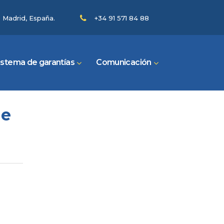
- Madrid, España.
+34 91 571 84 88
istema de garantías
Comunicación
de