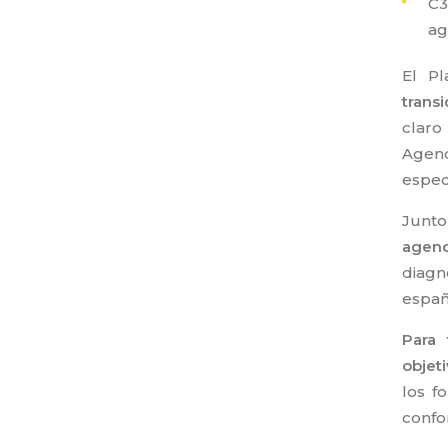
C
ag
El P
trans
claro
Agend
especí
Junto
agend
diagn
españ
Para 
objet
los f
confo