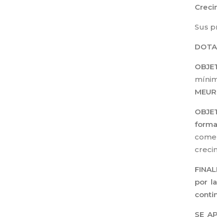
Creci
Sus p
DOTA
OBJET
mínim
MEUR
OBJET
forma
comer
crecim
FINAL
por l
conti
SE A