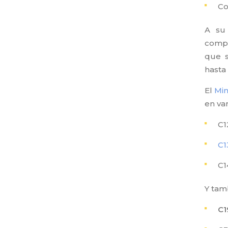
Co
A su 
compo
que s
hasta
El
Min
en va
C1
C1
C1
Y tam
C1