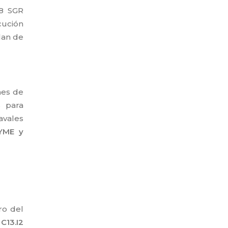
18 SGR
cución
lan de
nes de
s para
avales
YME y
ro del
 C13.I2