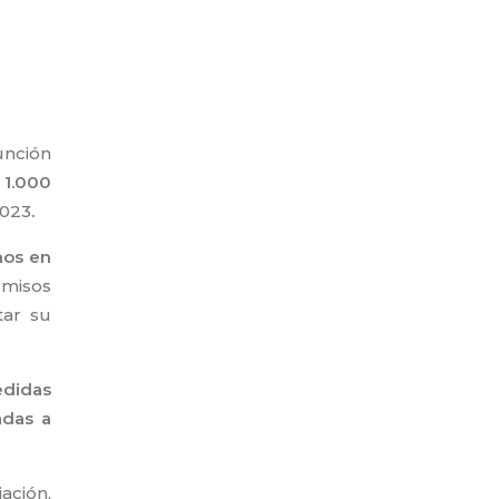
unción
 1.000
2023
.
mos en
omisos
tar su
edidas
adas a
ación,