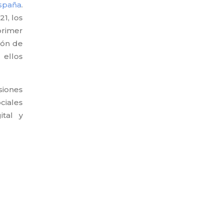
España
.
1, los
primer
ión de
 ellos
siones
ciales
ital y