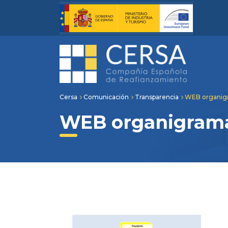
Cersa
Comunicación
Transparencia
WEB organig
WEB organigram