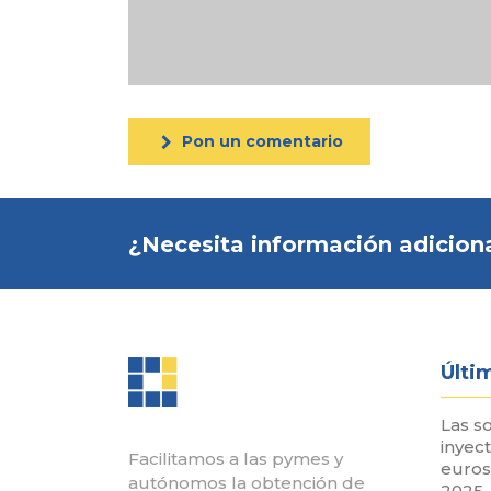
Pon un comentario
¿Necesita información adiciona
Últi
Las s
inyec
Facilitamos a las pymes y
euros
autónomos la obtención de
2025,