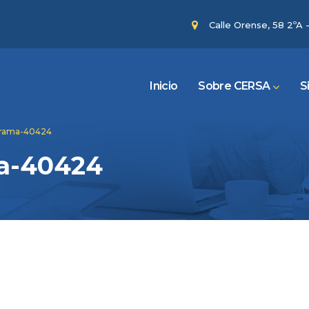
Calle Orense, 58 2ºA 
Inicio
Sobre CERSA
S
rama-40424
a-40424