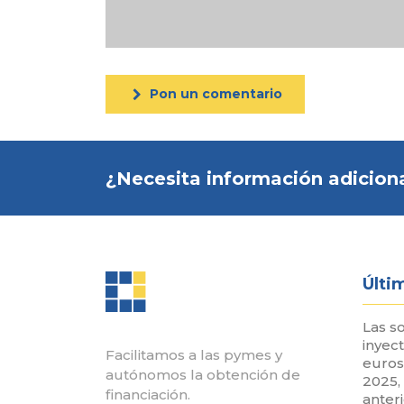
Pon un comentario
¿Necesita información adiciona
Últi
Las s
inyec
Facilitamos a las pymes y
euros
autónomos la obtención de
2025,
financiación.
anter