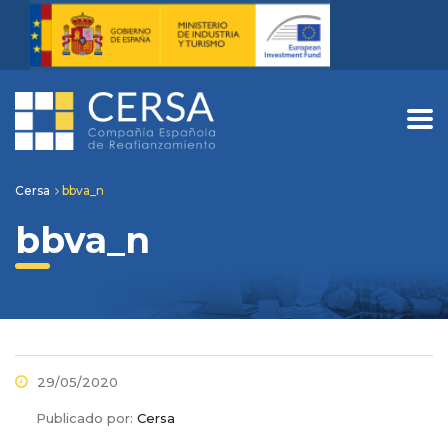
Cersa
bbva_n
bbva_n
29/05/2020
Publicado por:
Cersa